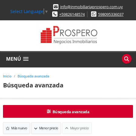
info@inmobiliariaprospero.com.uy
Select Language
▼
+59826148574
598095336037
MENÚ
Inicio
Búsqueda avanzada
Búsqueda avanzada
Búsqueda avanzada
Más nuevo
Menor precio
Mayor precio