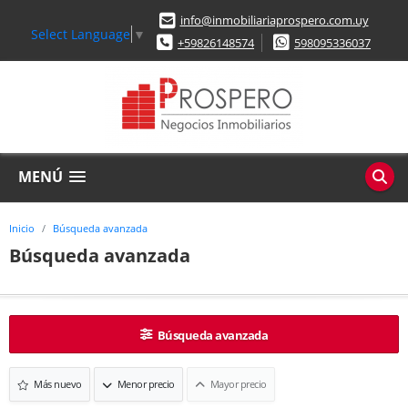
info@inmobiliariaprospero.com.uy
Select Language
▼
+59826148574
598095336037
MENÚ
Inicio
Búsqueda avanzada
Búsqueda avanzada
Búsqueda avanzada
Más nuevo
Menor precio
Mayor precio