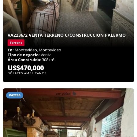
VA2236/2 VENTA TERRENO C/CONSTRUCCION PALERMO
Terreno
En:
Montevideo, Montevideo
Tipo de negocio:
Venta
Área Construida
: 308 m²
US$470,000
DÓLARES AMERICANOS
VA2236