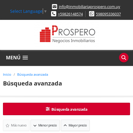
info@inmobiliariaprospero.com.uy
Select Language
▼
+59826148574
598095336037
MENÚ
Inicio
Búsqueda avanzada
Búsqueda avanzada
Búsqueda avanzada
Más nuevo
Menor precio
Mayor precio