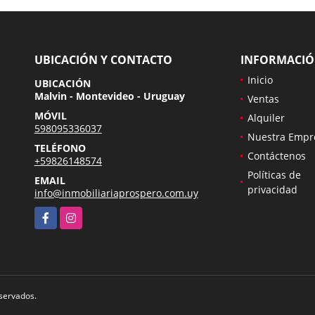
UBICACIÓN Y CONTACTO
INFORMACI
Inicio
UBICACIÓN
Malvin - Montevideo - Uruguay
Ventas
MÓVIL
Alquiler
598095336037
Nuestra Empr
TELÉFONO
Contáctenos
+59826148574
Políticas de
EMAIL
privacidad
info@inmobiliariaprospero.com.uy
Facebook
Instagram
eservados.