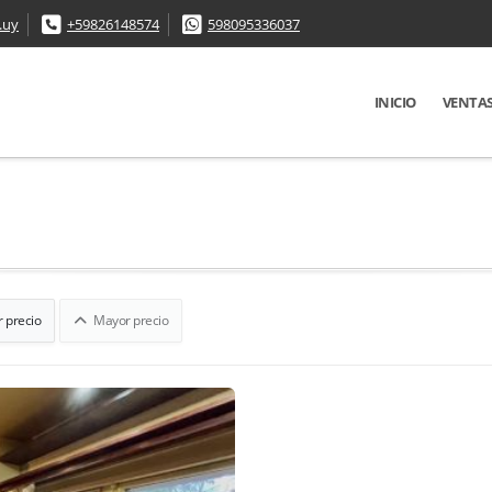
.uy
+59826148574
598095336037
INICIO
VENTA
 precio
Mayor precio