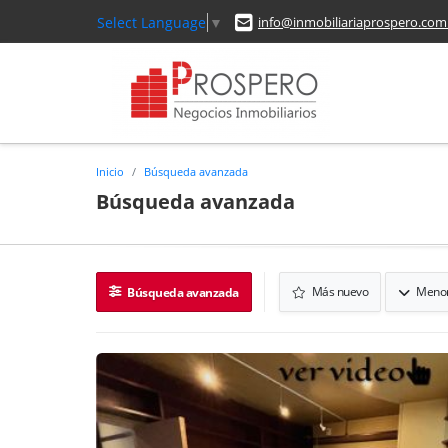
Select Language
▼
info@inmobiliariaprospero.com
Inicio
Búsqueda avanzada
Búsqueda avanzada
Más nuevo
Menor
Búsqueda avanzada