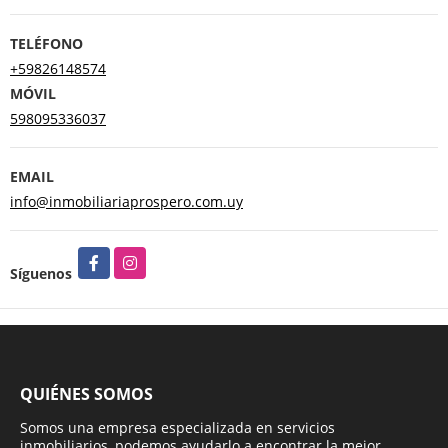
TELÉFONO
+59826148574
MÓVIL
598095336037
EMAIL
info@inmobiliariaprospero.com.uy
Facebook
Instagram
Síguenos
QUIÉNES SOMOS
Somos una empresa especializada en servicios
inmobiliarios, podemos ayudarlo a encontrar la mejor