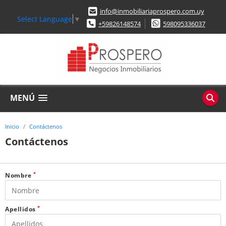
info@inmobiliariaprospero.com.uy
Select Language
▼
+59826148574
598095336037
MENÚ
Inicio
Contáctenos
Contáctenos
*
Nombre
*
Apellidos