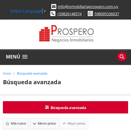
info@inmobiliariaprospero.com.uy
Select Language
▼
+59826148574
598095336037
MENÚ
Inicio
Búsqueda avanzada
Búsqueda avanzada
Búsqueda avanzada
Más nuevo
Menor precio
Mayor precio