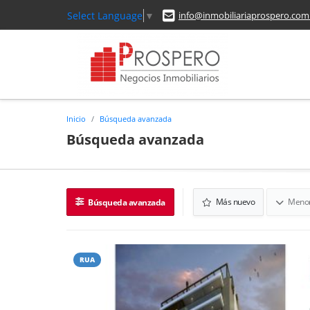
Select Language
▼
info@inmobiliariaprospero.com
Inicio
Búsqueda avanzada
Búsqueda avanzada
Más nuevo
Menor
Búsqueda avanzada
RUA