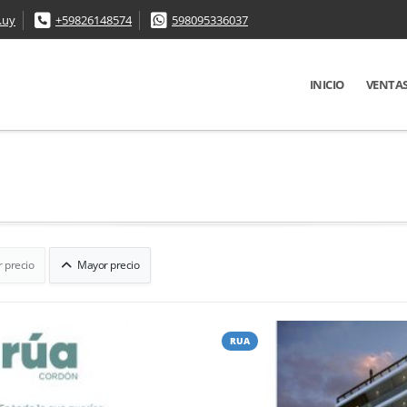
.uy
+59826148574
598095336037
INICIO
VENTA
 precio
Mayor precio
RUA