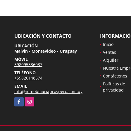
UBICACIÓN Y CONTACTO
INFORMACI
Inicio
UBICACIÓN
Malvin - Montevideo - Uruguay
Ventas
MÓVIL
Alquiler
598095336037
Nuestra Empr
TELÉFONO
Contáctenos
+59826148574
Políticas de
EMAIL
privacidad
info@inmobiliariaprospero.com.uy
Facebook
Instagram