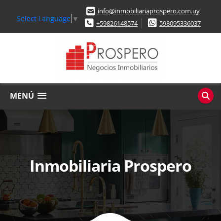
info@inmobiliariaprospero.com.uy
Select Language
▼
+59826148574
598095336037
MENÚ
Inmobiliaria Prospero