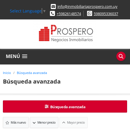
info@inmobiliariaprospero.com.uy
Select Language
▼
+59826148574
598095336037
MENÚ
Inicio
Búsqueda avanzada
Búsqueda avanzada
Búsqueda avanzada
Más nuevo
Menor precio
Mayor precio