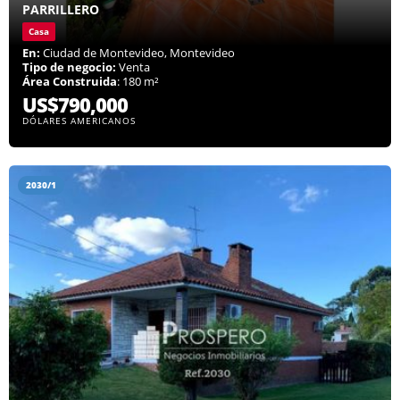
PARRILLERO
Casa
En:
Ciudad de Montevideo, Montevideo
Tipo de negocio:
Venta
Área Construida
: 180 m²
US$790,000
DÓLARES AMERICANOS
2030/1