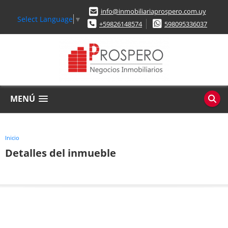
info@inmobiliariaprospero.com.uy
Select Language
▼
+59826148574
598095336037
MENÚ
Inicio
Detalles del inmueble