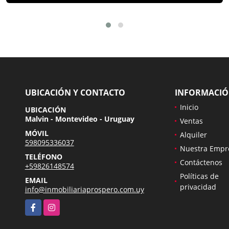
UBICACIÓN Y CONTACTO
INFORMACI
Inicio
UBICACIÓN
Malvin - Montevideo - Uruguay
Ventas
MÓVIL
Alquiler
598095336037
Nuestra Empr
TELÉFONO
Contáctenos
+59826148574
Políticas de
EMAIL
privacidad
info@inmobiliariaprospero.com.uy
Facebook
Instagram