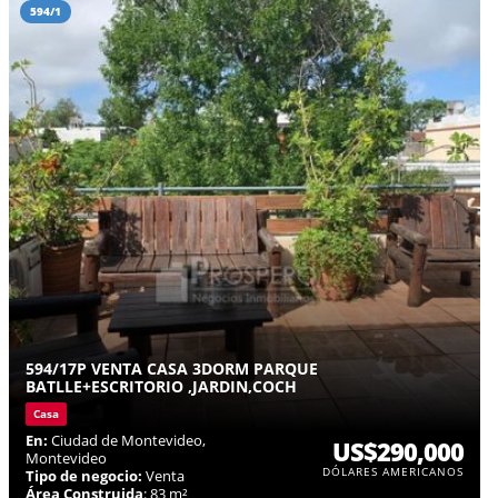
594/1
594/17P VENTA CASA 3DORM PARQUE
BATLLE+ESCRITORIO ,JARDIN,COCH
Casa
En:
Ciudad de Montevideo,
US$290,000
Montevideo
DÓLARES AMERICANOS
Tipo de negocio:
Venta
Área Construida
: 83 m²