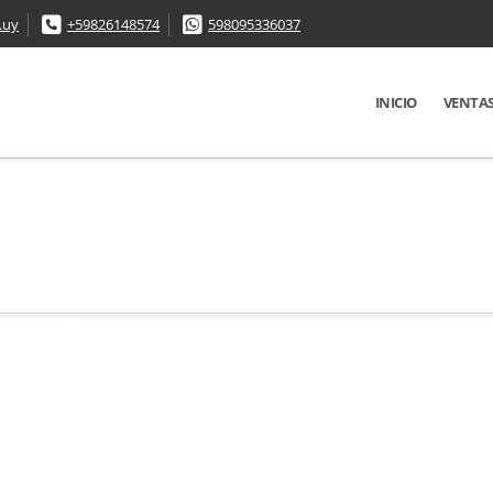
.uy
+59826148574
598095336037
INICIO
VENTA