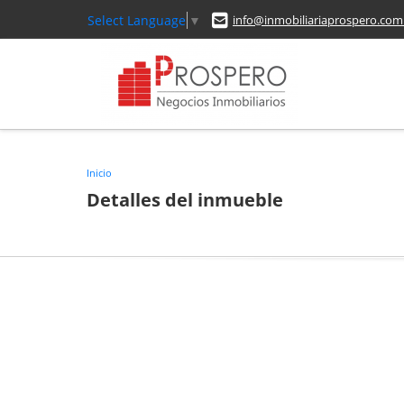
Select Language
▼
info@inmobiliariaprospero.com
Inicio
Detalles del inmueble