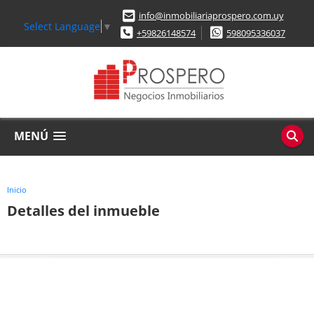
info@inmobiliariaprospero.com.uy
Select Language
▼
+59826148574
598095336037
MENÚ
Inicio
Detalles del inmueble