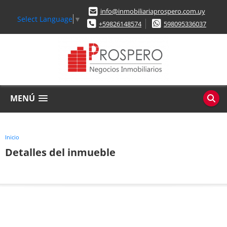
info@inmobiliariaprospero.com.uy
Select Language
▼
+59826148574
598095336037
MENÚ
Inicio
Detalles del inmueble