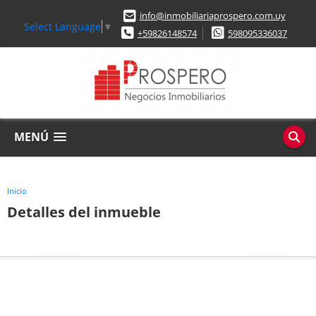
info@inmobiliariaprospero.com.uy
Select Language
▼
+59826148574
598095336037
MENÚ
Inicio
Detalles del inmueble