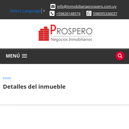
info@inmobiliariaprospero.com.uy
Select Language
▼
+59826148574
598095336037
MENÚ
Inicio
Detalles del inmueble