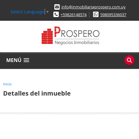
info@inmobiliariaprospero.com.uy
Select Language
▼
+59826148574
598095336037
MENÚ
Inicio
Detalles del inmueble