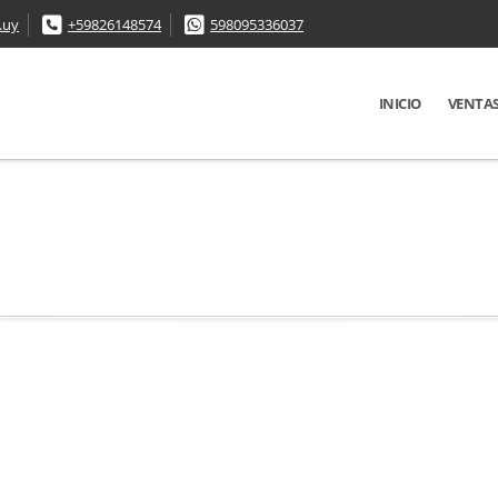
.uy
+59826148574
598095336037
INICIO
VENTA