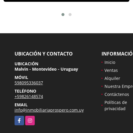
UBICACIÓN Y CONTACTO
INFORMACI
Inicio
UBICACIÓN
Malvin - Montevideo - Uruguay
Ventas
MÓVIL
Alquiler
598095336037
Nuestra Empr
TELÉFONO
Contáctenos
+59826148574
Políticas de
EMAIL
privacidad
info@inmobiliariaprospero.com.uy
Facebook
Instagram