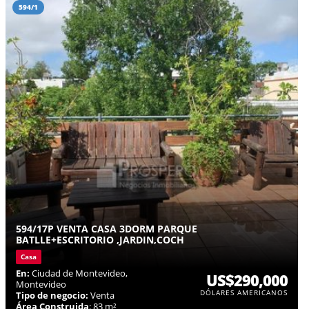
594/1
594/17P VENTA CASA 3DORM PARQUE
BATLLE+ESCRITORIO ,JARDIN,COCH
Casa
En:
Ciudad de Montevideo,
US$290,000
Montevideo
DÓLARES AMERICANOS
Tipo de negocio:
Venta
Área Construida
: 83 m²