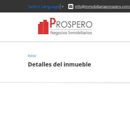
Select Language
▼
info@inmobiliariaprospero.com
Inicio
Detalles del inmueble