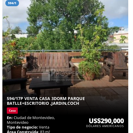
594/1
594/17P VENTA CASA 3DORM PARQUE
BATLLE+ESCRITORIO ,JARDIN,COCH
Casa
En:
Ciudad de Montevideo,
US$290,000
Montevideo
DÓLARES AMERICANOS
Tipo de negocio:
Venta
Área Construida
: 83 m²