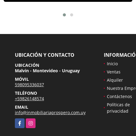
UBICACIÓN Y CONTACTO
INFORMACI
Inicio
UBICACIÓN
Malvin - Montevideo - Uruguay
Ventas
MÓVIL
Alquiler
598095336037
Nuestra Empr
TELÉFONO
Contáctenos
+59826148574
Políticas de
EMAIL
privacidad
info@inmobiliariaprospero.com.uy
Facebook
Instagram