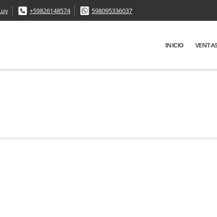
.uy
+59826148574
598095336037
INICIO
VENTA