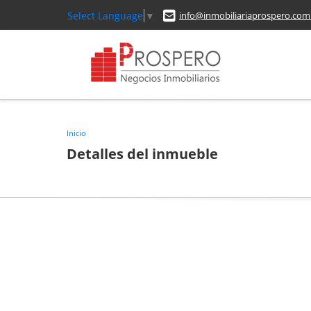
Select Language
▼
info@inmobiliariaprospero.com
Inicio
Detalles del inmueble