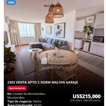
2303
2303 VENTA APTO 2 DORM MALVIN GARAJE
Apartamento
En:
Ciudad de Montevideo,
US$215,000
Montevideo
DÓLARES AMERICANOS
Tipo de negocio:
Venta
Área Construida
: 63 m²