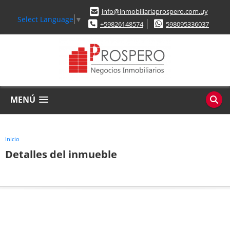
info@inmobiliariaprospero.com.uy
Select Language
▼
+59826148574
598095336037
MENÚ
Inicio
Detalles del inmueble