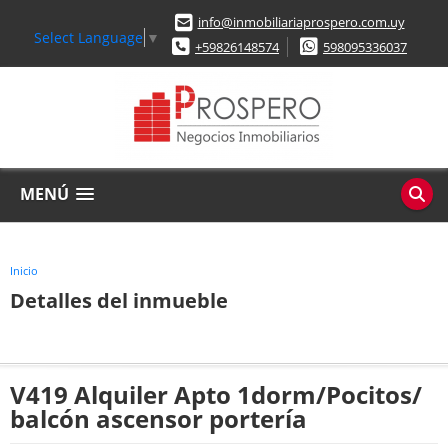
info@inmobiliariaprospero.com.uy
Select Language
▼
+59826148574
598095336037
MENÚ
Inicio
Detalles del inmueble
V419 Alquiler Apto 1dorm/Pocitos/
balcón ascensor portería