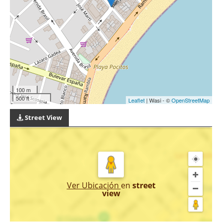
100 m
500 ft
Leaflet
| Wasi - ©
OpenStreetMap
Street View
Ver Ubicación
en
street
view