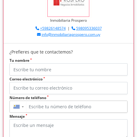
Inmobiliaria Prospero
+59826148574
|
598095336037
info@inmobiliariaprospero.com.uy
¿Prefieres que te contactemos?
*
Tu nombre
*
Correo electrónico
*
Número de teléfono
▼
*
Mensaje