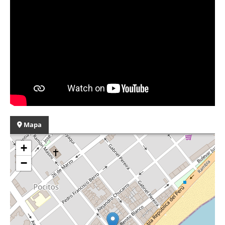
Mapa
+
−