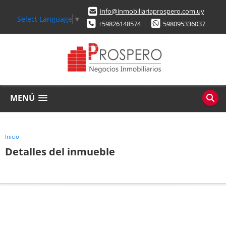
info@inmobiliariaprospero.com.uy
Select Language
▼
+59826148574
598095336037
MENÚ
Inicio
Detalles del inmueble