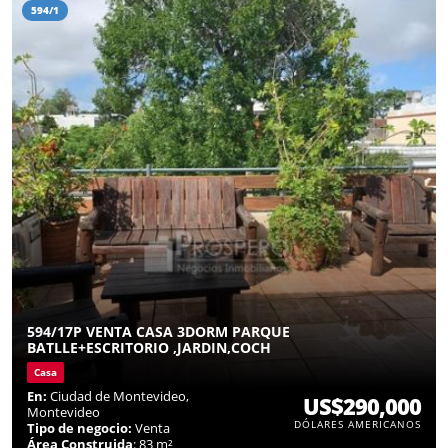
594/1
594/17P VENTA CASA 3DORM PARQUE
BATLLE+ESCRITORIO ,JARDIN,COCH
Casa
En:
Ciudad de Montevideo,
US$290,000
Montevideo
DÓLARES AMERICANOS
Tipo de negocio:
Venta
Área Construida
: 83 m²