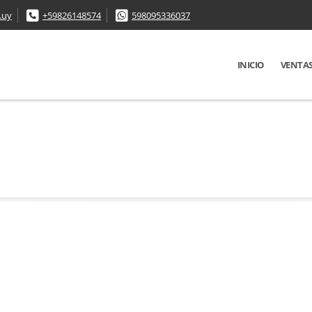
.uy
+59826148574
598095336037
INICIO
VENTA