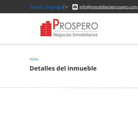
Select Language
▼
info@inmobiliariaprospero.com
Inicio
Detalles del inmueble