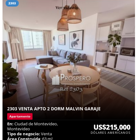
2303
2303 VENTA APTO 2 DORM MALVIN GARAJE
Apartamento
En:
Ciudad de Montevideo,
US$215,000
Montevideo
DÓLARES AMERICANOS
Tipo de negocio:
Venta
Área Construida
: 63 m²