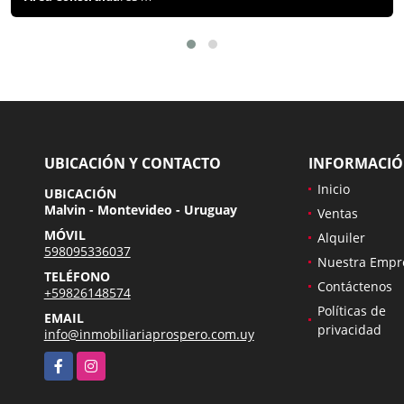
UBICACIÓN Y CONTACTO
INFORMACI
Inicio
UBICACIÓN
Malvin - Montevideo - Uruguay
Ventas
MÓVIL
Alquiler
598095336037
Nuestra Empr
TELÉFONO
Contáctenos
+59826148574
Políticas de
EMAIL
privacidad
info@inmobiliariaprospero.com.uy
Facebook
Instagram