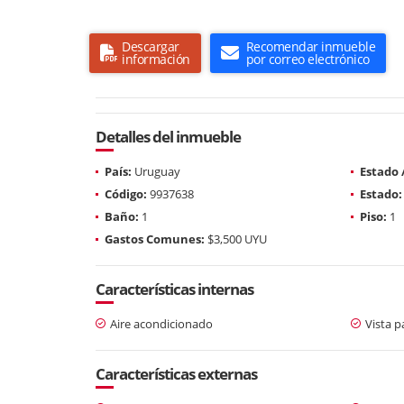
Descargar
Recomendar inmueble
información
por correo electrónico
Detalles del inmueble
País:
Uruguay
Estado
Código:
9937638
Estado:
Baño:
1
Piso:
1
Gastos Comunes:
$3,500 UYU
Características internas
Aire acondicionado
Vista 
Características externas