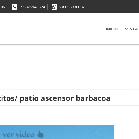
.uy
+59826148574
598095336037
INICIO
VENTA
itos/ patio ascensor barbacoa