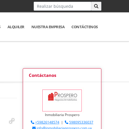
S
ALQUILER
NUESTRA EMPRESA
CONTÁCTENOS
Contáctanos
Inmobiliaria Prospero
+59826148574
|
598095336037
info@inmobiliariaprospero.com.uy