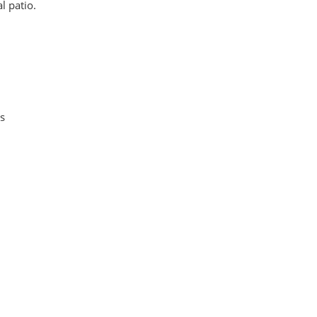
l patio.
os