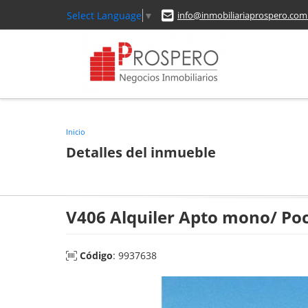
Select Language
▼
info@inmobiliariaprospero.com
Inicio
Detalles del inmueble
V406 Alquiler Apto mono/ Poc
Código
: 9937638