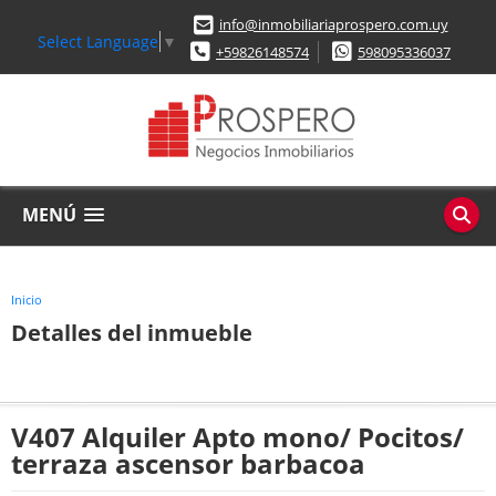
info@inmobiliariaprospero.com.uy
Select Language
▼
+59826148574
598095336037
MENÚ
Inicio
Detalles del inmueble
V407 Alquiler Apto mono/ Pocitos/
terraza ascensor barbacoa