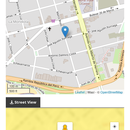
100 m
500 ft
Leaflet
| Wasi - ©
OpenStreetMap
Street View