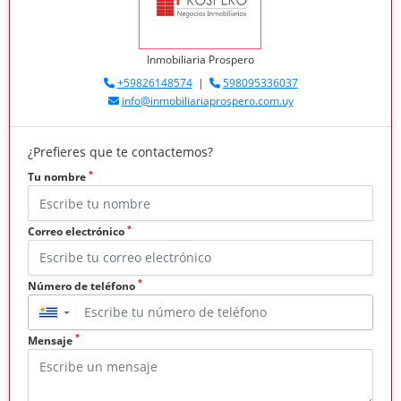
Inmobiliaria Prospero
+59826148574
|
598095336037
info@inmobiliariaprospero.com.uy
¿Prefieres que te contactemos?
*
Tu nombre
*
Correo electrónico
*
Número de teléfono
▼
*
Mensaje