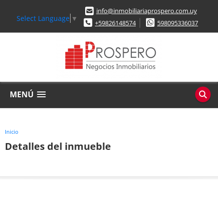
info@inmobiliariaprospero.com.uy
Select Language
▼
+59826148574
598095336037
MENÚ
Inicio
Detalles del inmueble