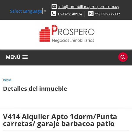
info@inmobiliariaprospero.com.uy
Select Language
▼
+59826148574
598095336037
MENÚ
Inicio
Detalles del inmueble
V414 Alquiler Apto 1dorm/Punta
carretas/ garaje barbacoa patio