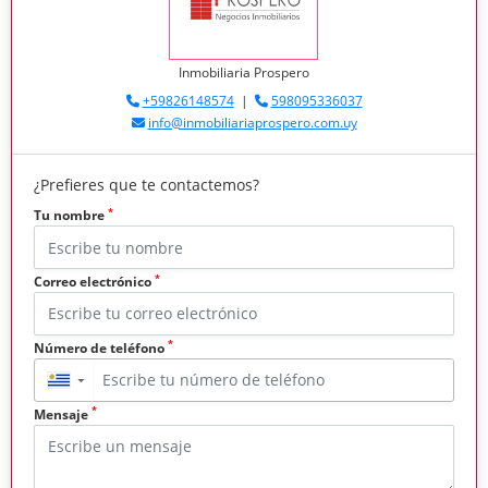
Inmobiliaria Prospero
+59826148574
|
598095336037
info@inmobiliariaprospero.com.uy
¿Prefieres que te contactemos?
*
Tu nombre
*
Correo electrónico
*
Número de teléfono
▼
*
Mensaje