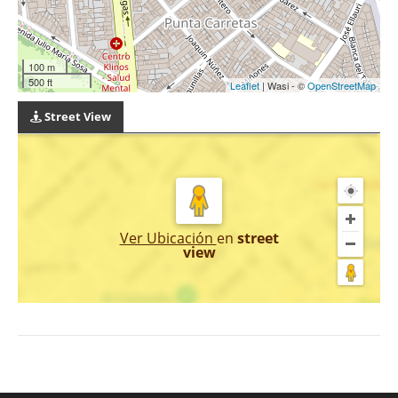
100 m
500 ft
Leaflet
| Wasi - ©
OpenStreetMap
Street View
Ver Ubicación
en
street
view