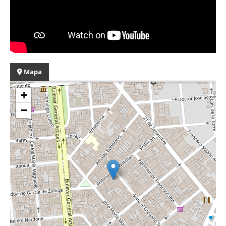
Mapa
+
−