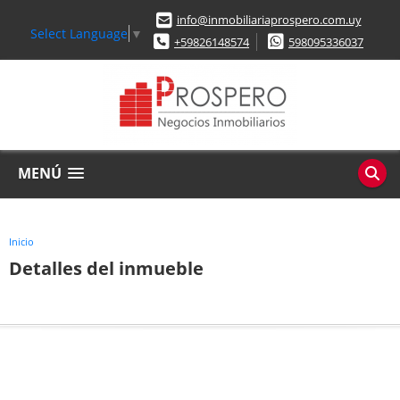
info@inmobiliariaprospero.com.uy
Select Language
▼
+59826148574
598095336037
MENÚ
Inicio
Detalles del inmueble