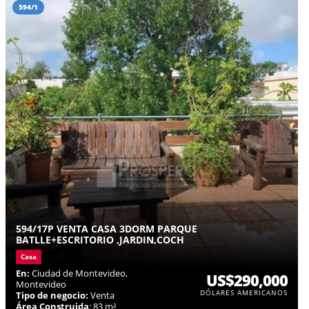
594/1
594/17P VENTA CASA 3DORM PARQUE
BATLLE+ESCRITORIO ,JARDIN,COCH
Casa
En:
Ciudad de Montevideo,
US$290,000
Montevideo
DÓLARES AMERICANOS
Tipo de negocio:
Venta
Área Construida
: 83 m²