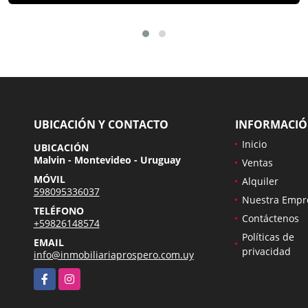
UBICACIÓN Y CONTACTO
INFORMACI
Inicio
UBICACIÓN
Malvin - Montevideo - Uruguay
Ventas
MÓVIL
Alquiler
598095336037
Nuestra Empr
TELÉFONO
Contáctenos
+59826148574
Políticas de
EMAIL
privacidad
info@inmobiliariaprospero.com.uy
Facebook
Instagram