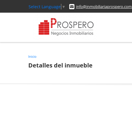
Select Language
▼
info@inmobiliariaprospero.com
Inicio
Detalles del inmueble