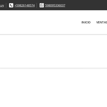
.uy
+59826148574
598095336037
INICIO
VENTA