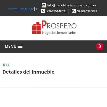
info@inmobiliariaprospero.com.uy
Select Language
▼
+59826148574
598095336037
MENÚ
Inicio
Detalles del inmueble