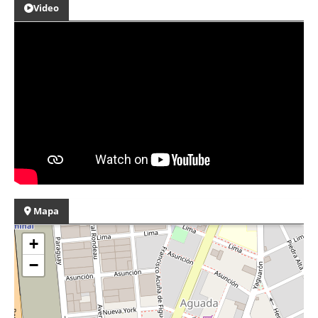
Video
Mapa
+
−