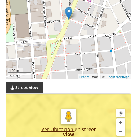
100 m
500 ft
Leaflet
| Wasi - ©
OpenStreetMap
Street View
Ver Ubicación
en
street
view