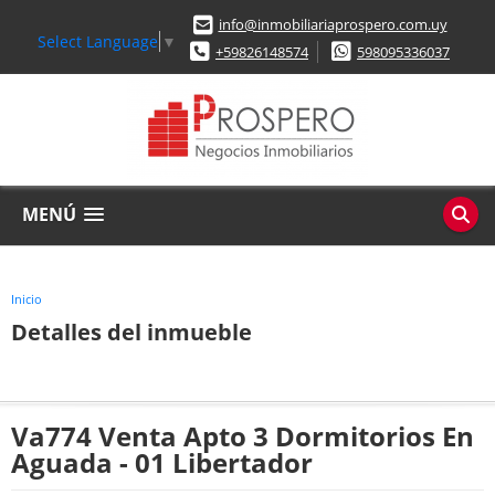
info@inmobiliariaprospero.com.uy
Select Language
▼
+59826148574
598095336037
MENÚ
Inicio
Detalles del inmueble
Va774 Venta Apto 3 Dormitorios En
Aguada - 01 Libertador