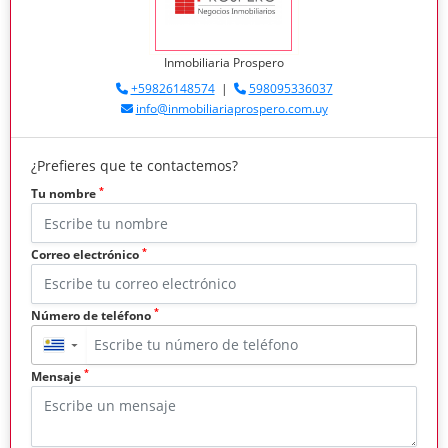
Inmobiliaria Prospero
+59826148574
|
598095336037
info@inmobiliariaprospero.com.uy
¿Prefieres que te contactemos?
*
Tu nombre
*
Correo electrónico
*
Número de teléfono
▼
*
Mensaje