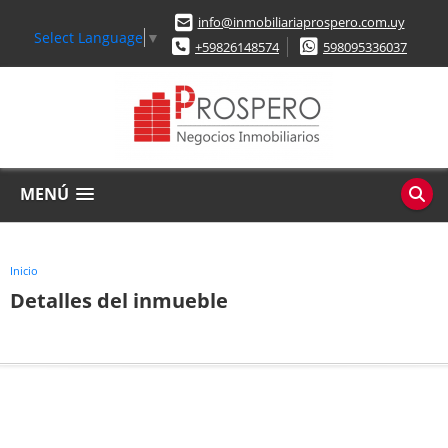
info@inmobiliariaprospero.com.uy
Select Language
▼
+59826148574
598095336037
MENÚ
Inicio
Detalles del inmueble