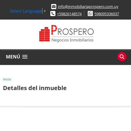
info@inmobiliariaprospero.com.uy
Select Language
▼
+59826148574
598095336037
MENÚ
Inicio
Detalles del inmueble