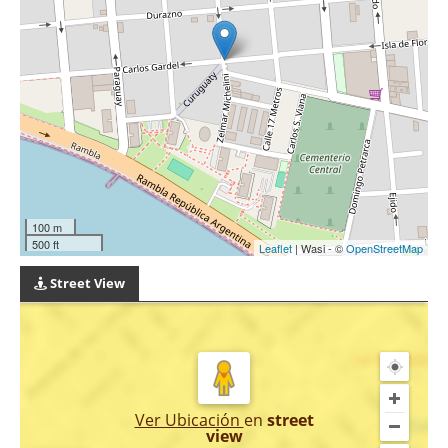
100 m
500 ft
Leaflet
| Wasi - ©
OpenStreetMap
Street View
Ver Ubicación
en
street
view