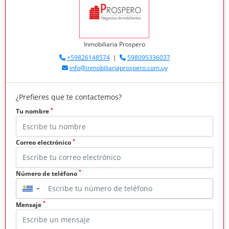
Inmobiliaria Prospero
+59826148574
|
598095336037
info@inmobiliariaprospero.com.uy
¿Prefieres que te contactemos?
*
Tu nombre
*
Correo electrónico
*
Número de teléfono
▼
*
Mensaje