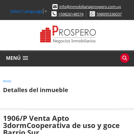
info@inmobiliariaprospero.com.uy
Select Language
▼
+59826148574
598095336037
MENÚ
Inicio
Detalles del inmueble
1906/P Venta Apto
3dormCooperativa de uso y goce
Barrio Sur