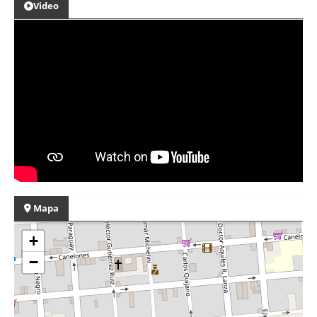
Video
Mapa
+
−