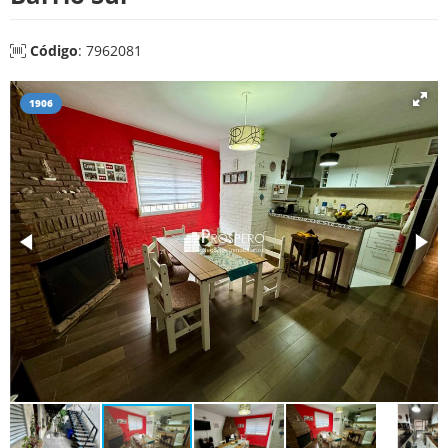
Código
: 7962081
1906