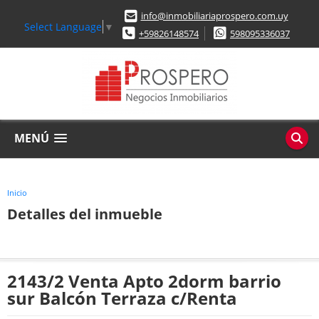
info@inmobiliariaprospero.com.uy
Select Language
▼
+59826148574
598095336037
MENÚ
Inicio
Detalles del inmueble
2143/2 Venta Apto 2dorm barrio
sur Balcón Terraza c/Renta