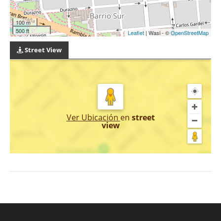
100 m
500 ft
Leaflet
| Wasi - ©
OpenStreetMap
Street View
Ver Ubicación
en
street
view