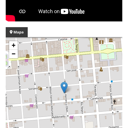
Mapa
+
−