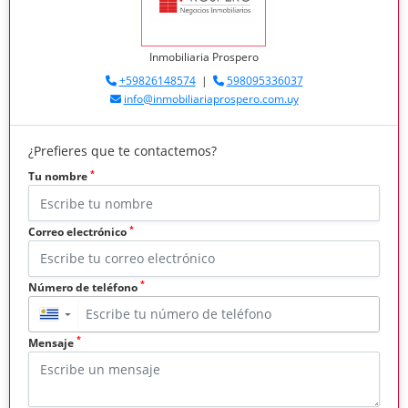
Inmobiliaria Prospero
+59826148574
|
598095336037
info@inmobiliariaprospero.com.uy
¿Prefieres que te contactemos?
*
Tu nombre
*
Correo electrónico
*
Número de teléfono
▼
*
Mensaje