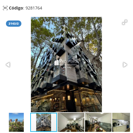
Código
: 9281764
2143/2