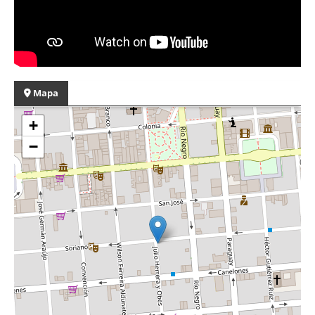
Mapa
+
−