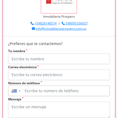
Inmobiliaria Prospero
+59826148574
|
598095336037
info@inmobiliariaprospero.com.uy
¿Prefieres que te contactemos?
*
Tu nombre
*
Correo electrónico
*
Número de teléfono
▼
*
Mensaje