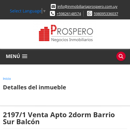
info@inmobiliariaprospero.com.uy
Select Language
▼
+59826148574
598095336037
MENÚ
Inicio
Detalles del inmueble
2197/1 Venta Apto 2dorm Barrio
Sur Balcón