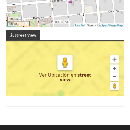
100 m
500 ft
Leaflet
| Wasi - ©
OpenStreetMap
Street View
Ver Ubicación
en
street
view