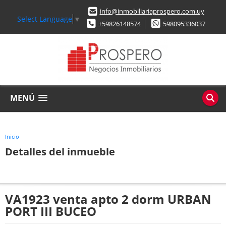
info@inmobiliariaprospero.com.uy
Select Language
▼
+59826148574
598095336037
MENÚ
Inicio
Detalles del inmueble
VA1923 venta apto 2 dorm URBAN
PORT III BUCEO