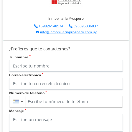
Inmobiliaria Prospero
+59826148574
|
598095336037
info@inmobiliariaprospero.com.uy
¿Prefieres que te contactemos?
*
Tu nombre
*
Correo electrónico
*
Número de teléfono
▼
*
Mensaje