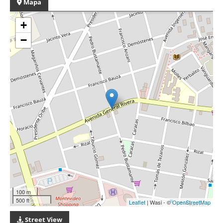
Mapa
+
−
100 m
500 ft
Leaflet
| Wasi - ©
OpenStreetMap
Street View