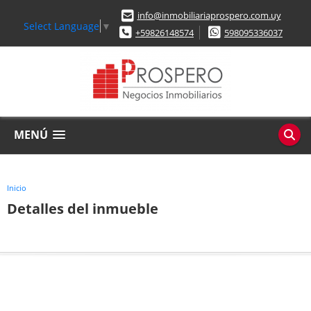
info@inmobiliariaprospero.com.uy
Select Language
▼
+59826148574
598095336037
MENÚ
Inicio
Detalles del inmueble