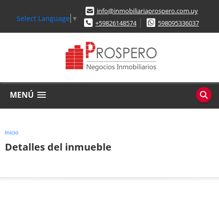
info@inmobiliariaprospero.com.uy
Select Language
▼
+59826148574
598095336037
MENÚ
Inicio
Detalles del inmueble