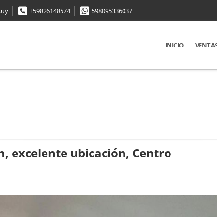
.uy
+59826148574
598095336037
INICIO
VENTA
, excelente ubicación, Centro