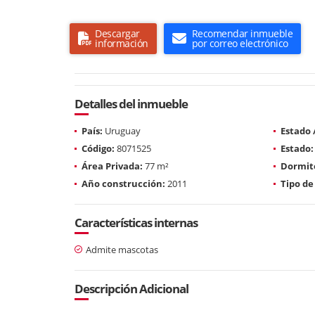
Descargar
Recomendar inmueble
información
por correo electrónico
Detalles del inmueble
País:
Uruguay
Estado
Código:
8071525
Estado:
Área Privada:
77 m²
Dormito
Año construcción:
2011
Tipo de
Características internas
Admite mascotas
Descripción Adicional