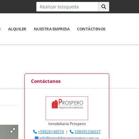
S
ALQUILER
NUESTRA EMPRESA
CONTÁCTENOS
Contáctanos
Inmobiliaria Prospero
+59826148574
|
598095336037
info@inmobiliariaprospero.com.uy