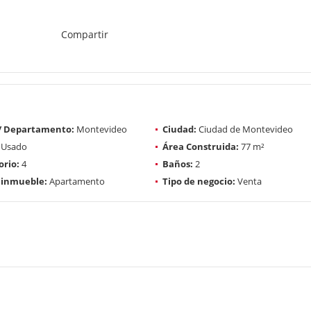
Compartir
 / Departamento:
Montevideo
Ciudad:
Ciudad de Montevideo
Usado
Área Construida:
77 m²
rio:
4
Baños:
2
 inmueble:
Apartamento
Tipo de negocio:
Venta