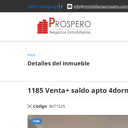
Select Language
▼
info@inmobiliariaprospero.com
Inicio
Detalles del inmueble
1185 Venta+ saldo apto 4dorm
Código
: 8071525
1185