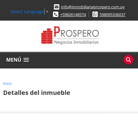
info@inmobiliariaprospero.com.uy
Select Language
▼
+59826148574
598095336037
MENÚ
Inicio
Detalles del inmueble