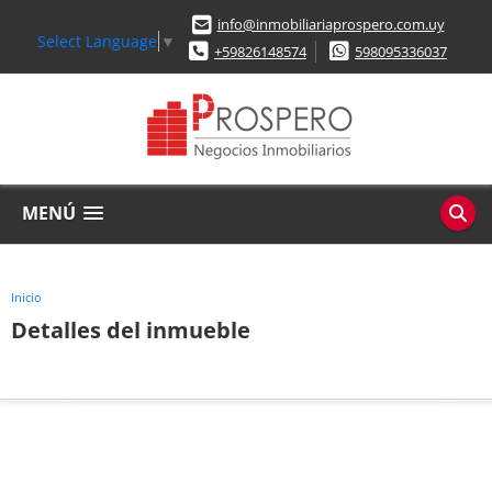
info@inmobiliariaprospero.com.uy
Select Language
▼
+59826148574
598095336037
MENÚ
Inicio
Detalles del inmueble