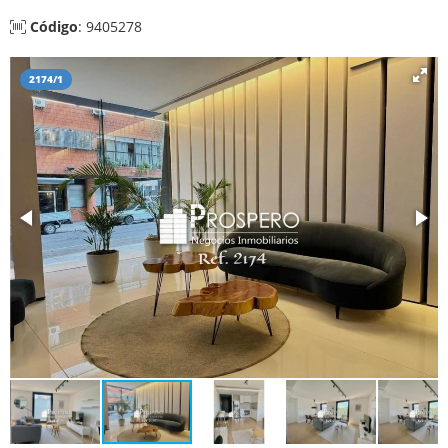
Código
: 9405278
2174/1