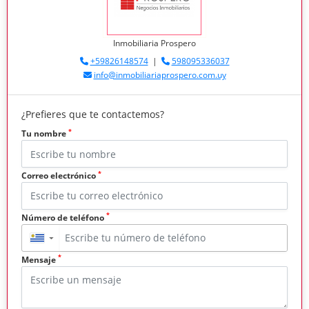
Inmobiliaria Prospero
+59826148574
|
598095336037
info@inmobiliariaprospero.com.uy
¿Prefieres que te contactemos?
*
Tu nombre
*
Correo electrónico
*
Número de teléfono
▼
*
Mensaje