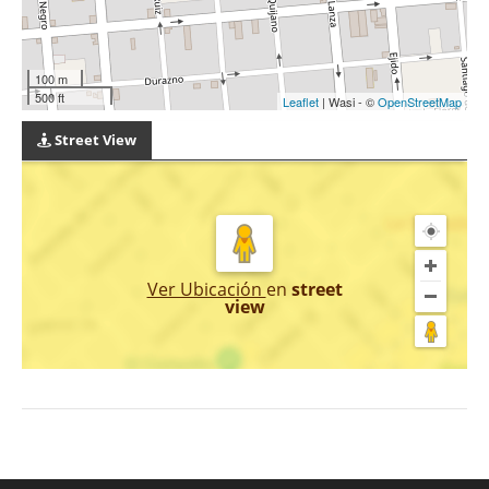
100 m
500 ft
Leaflet
| Wasi - ©
OpenStreetMap
Street View
Ver Ubicación
en
street
view