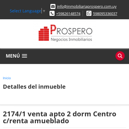
info@inmobiliariaprospero.com.uy
Select Language
▼
+59826148574
598095336037
MENÚ
Inicio
Detalles del inmueble
2174/1 venta apto 2 dorm Centro
c/renta amueblado