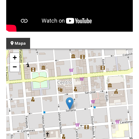
Mapa
+
−