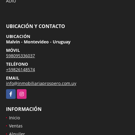
ADIU
UBICACIÓN Y CONTACTO
UBICACIÓN
Malvin - Montevideo - Uruguay
MÓVIL
598095336037
TELÉFONO
+59826148574
EMAIL
info@inmobiliariaprospero.com.uy
Facebook
Instagram
INFORMACIÓN
Inicio
Ventas
Alquiler