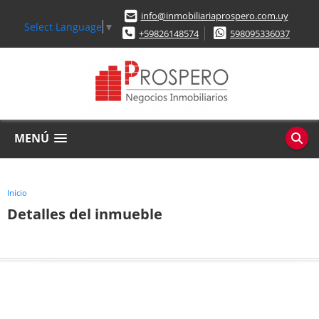
info@inmobiliariaprospero.com.uy
Select Language
▼
+59826148574
598095336037
MENÚ
Inicio
Detalles del inmueble