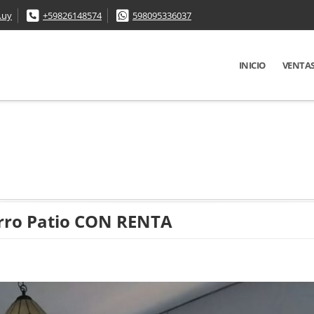
.uy
+59826148574
598095336037
INICIO
VENTA
rro Patio CON RENTA