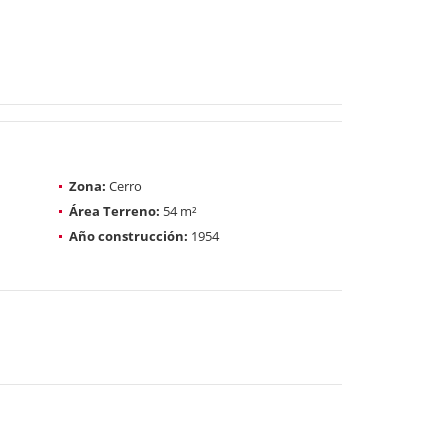
Zona:
Cerro
Área Terreno:
54 m²
Año construcción:
1954