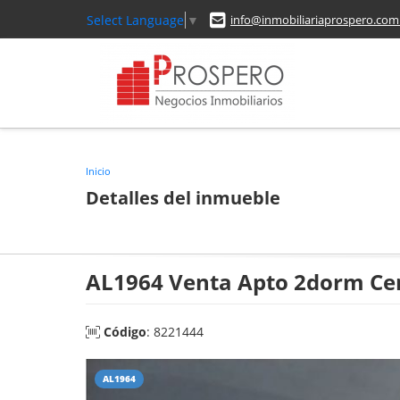
Select Language
▼
info@inmobiliariaprospero.com
Inicio
Detalles del inmueble
AL1964 Venta Apto 2dorm Ce
Código
: 8221444
AL1964