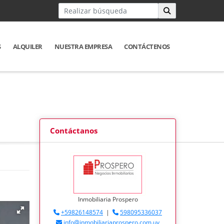
S
ALQUILER
NUESTRA EMPRESA
CONTÁCTENOS
Contáctanos
Inmobiliaria Prospero
+59826148574
|
598095336037
info@inmobiliariaprospero.com.uy