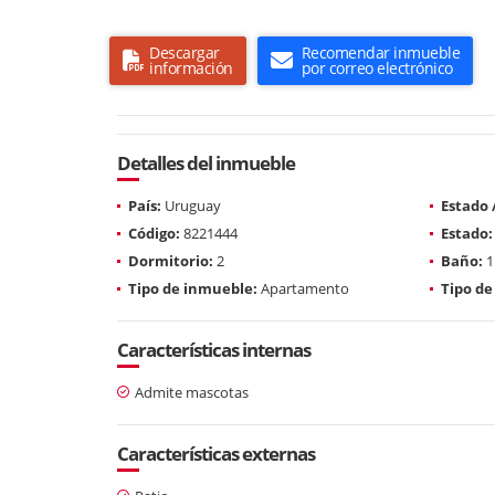
Descargar
Recomendar inmueble
información
por correo electrónico
Detalles del inmueble
País:
Uruguay
Estado
Código:
8221444
Estado:
Dormitorio:
2
Baño:
1
Tipo de inmueble:
Apartamento
Tipo de
Características internas
Admite mascotas
Características externas