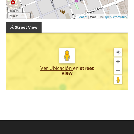
100 m
500 ft
Leaflet
| Wasi - ©
OpenStreetMap
Street View
Ver Ubicación
en
street
view