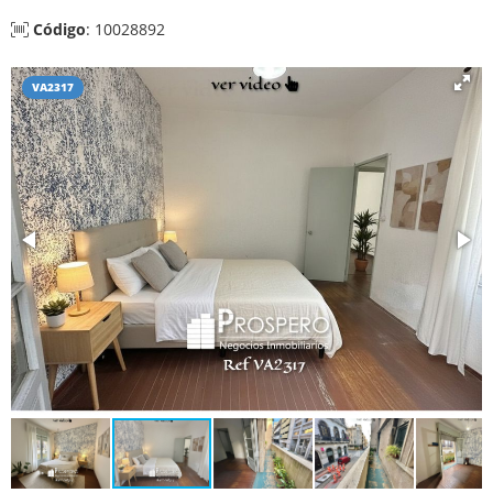
Código
: 10028892
VA2317