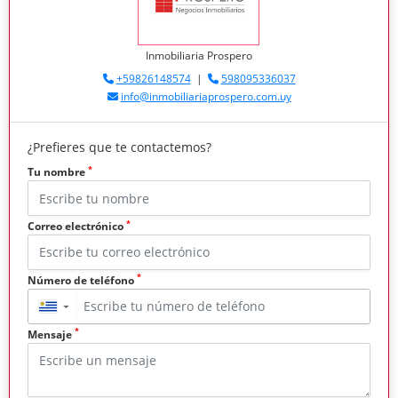
Inmobiliaria Prospero
+59826148574
|
598095336037
info@inmobiliariaprospero.com.uy
¿Prefieres que te contactemos?
*
Tu nombre
*
Correo electrónico
*
Número de teléfono
▼
*
Mensaje