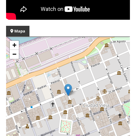
Mapa
+
−