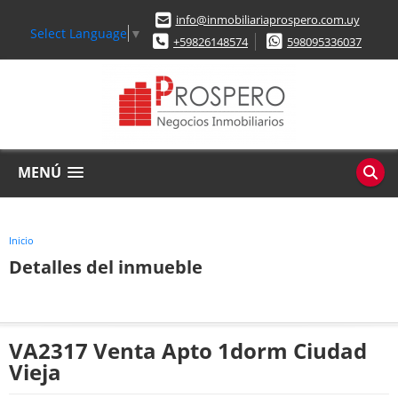
info@inmobiliariaprospero.com.uy
Select Language
▼
+59826148574
598095336037
MENÚ
Inicio
Detalles del inmueble
VA2317 Venta Apto 1dorm Ciudad
Vieja