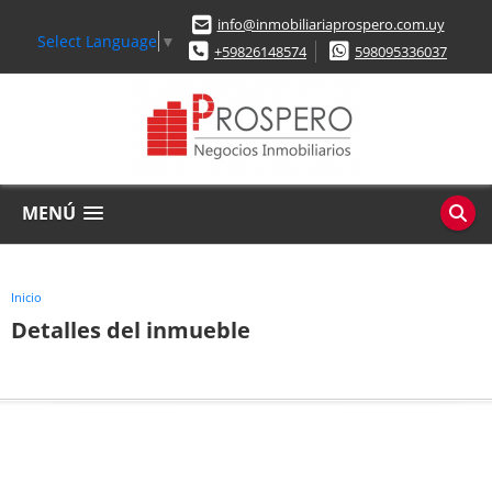
info@inmobiliariaprospero.com.uy
Select Language
▼
+59826148574
598095336037
MENÚ
Inicio
Detalles del inmueble