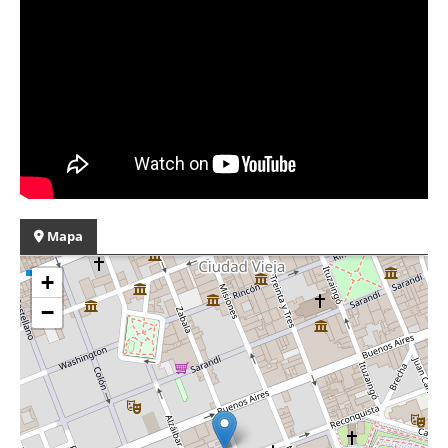
Mapa
+
−