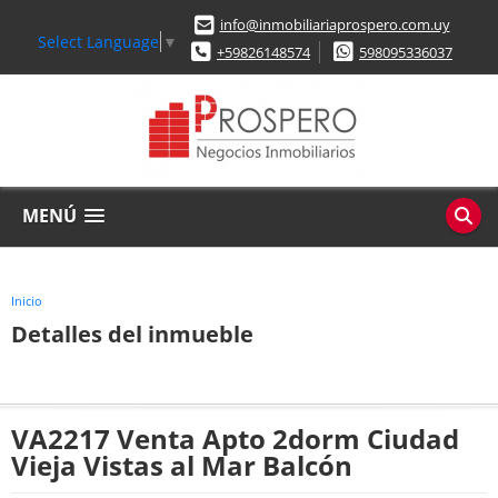
info@inmobiliariaprospero.com.uy
Select Language
▼
+59826148574
598095336037
MENÚ
Inicio
Detalles del inmueble
VA2217 Venta Apto 2dorm Ciudad
Vieja Vistas al Mar Balcón