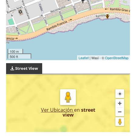
100 m
500 ft
Leaflet
| Wasi - ©
OpenStreetMap
Street View
Ver Ubicación
en
street
view