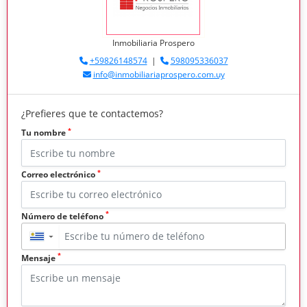
Inmobiliaria Prospero
+59826148574
|
598095336037
info@inmobiliariaprospero.com.uy
¿Prefieres que te contactemos?
*
Tu nombre
*
Correo electrónico
*
Número de teléfono
▼
*
Mensaje