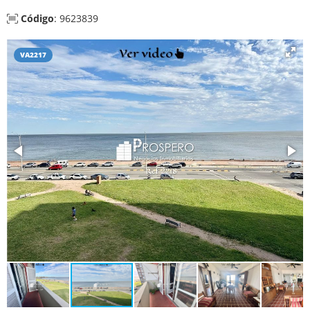
Código
: 9623839
VA2217