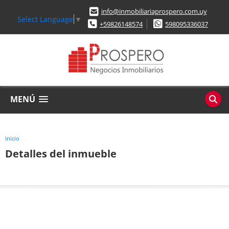
info@inmobiliariaprospero.com.uy
Select Language
▼
+59826148574
598095336037
MENÚ
Inicio
Detalles del inmueble