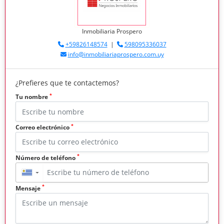
Inmobiliaria Prospero
+59826148574
|
598095336037
info@inmobiliariaprospero.com.uy
¿Prefieres que te contactemos?
*
Tu nombre
*
Correo electrónico
*
Número de teléfono
▼
*
Mensaje