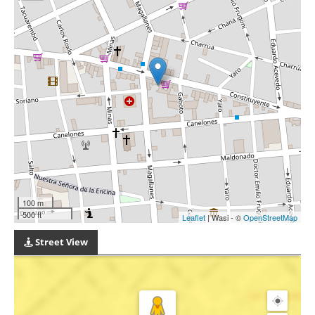
100 m
500 ft
Leaflet
| Wasi - ©
OpenStreetMap
Street View