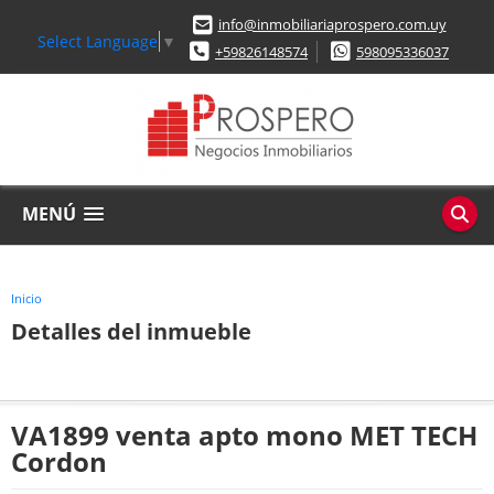
info@inmobiliariaprospero.com.uy
Select Language
▼
+59826148574
598095336037
MENÚ
Inicio
Detalles del inmueble
VA1899 venta apto mono MET TECH
Cordon