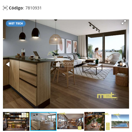
Código
: 7810931
MET TECH