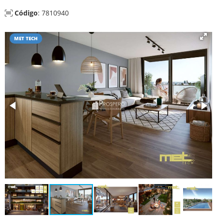
Código
: 7810940
MET TECH