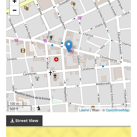
+
−
100 m
500 ft
Leaflet
| Wasi - ©
OpenStreetMap
Street View