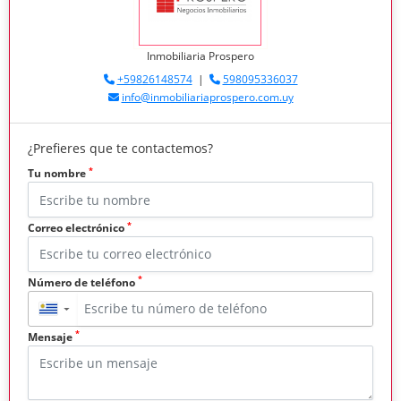
Inmobiliaria Prospero
+59826148574
|
598095336037
info@inmobiliariaprospero.com.uy
¿Prefieres que te contactemos?
*
Tu nombre
*
Correo electrónico
*
Número de teléfono
▼
*
Mensaje