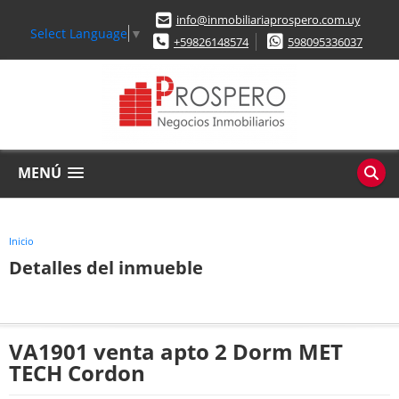
info@inmobiliariaprospero.com.uy
Select Language
▼
+59826148574
598095336037
MENÚ
Inicio
Detalles del inmueble
VA1901 venta apto 2 Dorm MET
TECH Cordon